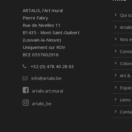
ARTALIS, l'Art mural
Qui s
Pierre Fabry
Rue de Nivelles 11
Artal
B1435 - Mont-Saint-Guibert
Nos e
(Louvain-la-Neuve)
Uniquement sur RDV
Conse
BCE 0557602916
Colori
+32 (0) 478 40 28 63
Art &
info@artalis.be
Espac
artalis.art.mural
Liens 
artalis_be
Conta