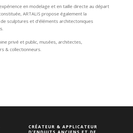
expérience en modelage et en taille directe au départ
econstituée, ARTALIS propose également la
 de sculptures et d’éléments architectoniques
s.
ine privé et public, musées, architectes,
s & collectionneurs.
S
CRÉATEUR & APPLICATEUR
D’ENDUITS ANCIENS ET DE