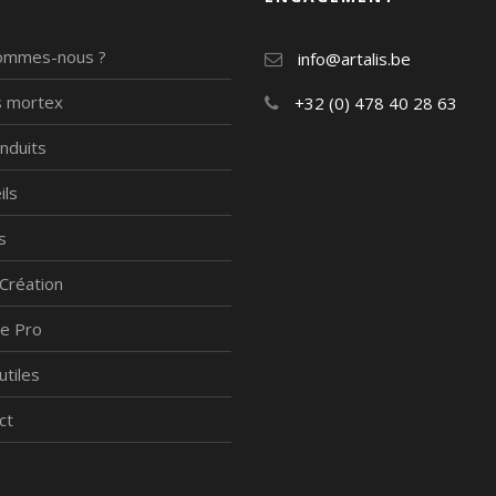
ommes-nous ?
info@artalis.be
is mortex
+32 (0) 478 40 28 63
nduits
ils
s
 Création
e Pro
utiles
ct