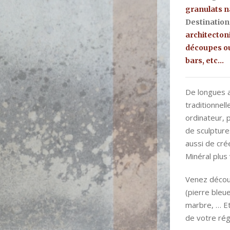
granulats n
Destinatio
architecton
découpes ou
bars, etc…
De longues a
traditionnel
ordinateur, 
de sculptur
aussi de cré
Minéral plus 
Venez découv
(pierre bleue
marbre, … Et
de votre rég