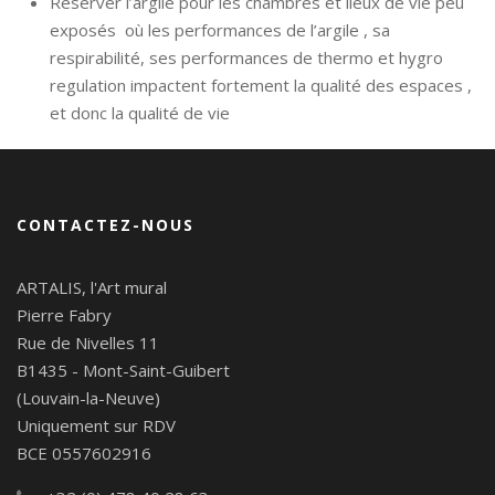
Réserver l’argile pour les chambres et lieux de vie peu
exposés où les performances de l’argile , sa
respirabilité, ses performances de thermo et hygro
regulation impactent fortement la qualité des espaces ,
et donc la qualité de vie
CONTACTEZ-NOUS
ARTALIS, l'Art mural
Pierre Fabry
Rue de Nivelles 11
B1435 - Mont-Saint-Guibert
(Louvain-la-Neuve)
Uniquement sur RDV
BCE 0557602916