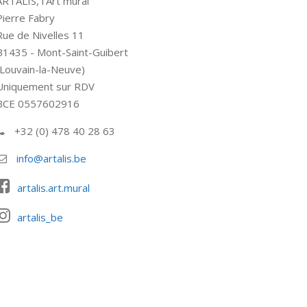
ARTALIS, l'Art mural
Pierre Fabry
Rue de Nivelles 11
B1435 - Mont-Saint-Guibert
(Louvain-la-Neuve)
Uniquement sur RDV
BCE 0557602916
+32 (0) 478 40 28 63
info@artalis.be
artalis.art.mural
artalis_be