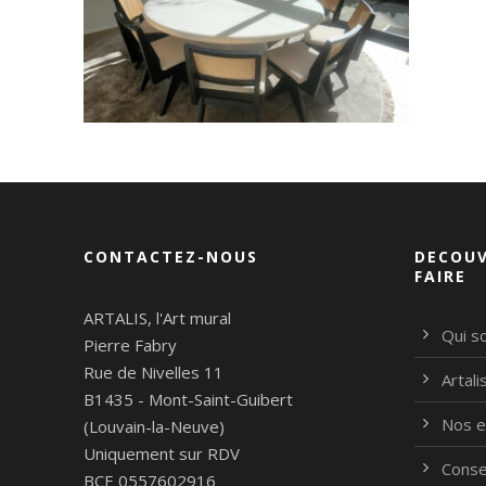
CONTACTEZ-NOUS
DECOUV
FAIRE
ARTALIS, l'Art mural
Qui s
Pierre Fabry
Rue de Nivelles 11
Artal
B1435 - Mont-Saint-Guibert
Nos e
(Louvain-la-Neuve)
Uniquement sur RDV
Conse
BCE 0557602916