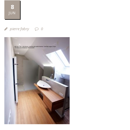
8
JUN
pierre fabry
0