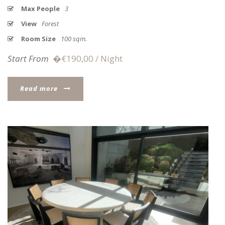
Max People
3
View
Forest
Room Size
100 sqm.
Start From
�€190,00 / Night
Read more