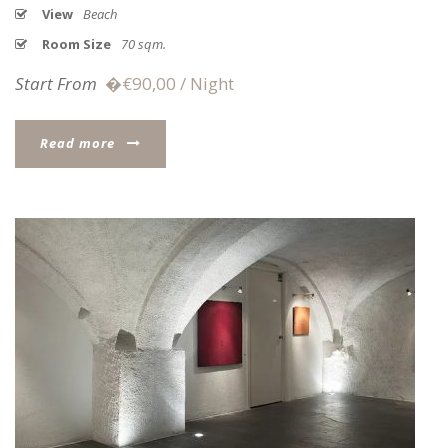
View
Beach
Room Size
70 sqm.
Start From
�€90,00 / Night
Read more