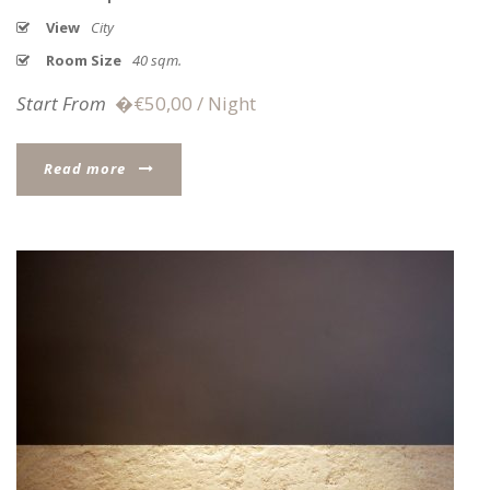
View
City
Room Size
40 sqm.
Start From
�€50,00 / Night
Read more