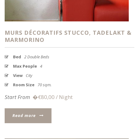
MURS DÉCORATIFS STUCCO, TADELAKT &
MARMORINO
Bed
2 Double Beds
Max People
4
View
City
Room Size
70 sqm.
Start From
�€80,00 / Night
Read more