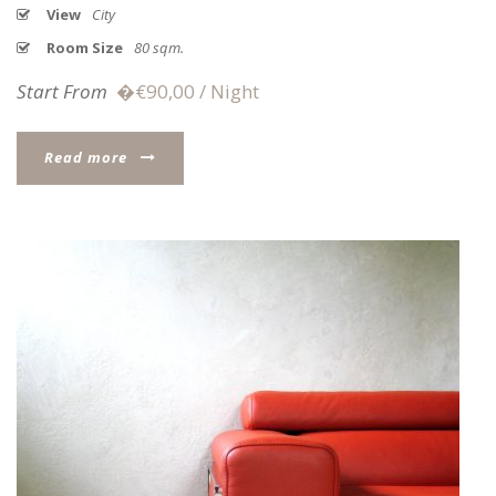
View
City
Room Size
80 sqm.
Start From
�€90,00 / Night
Read more